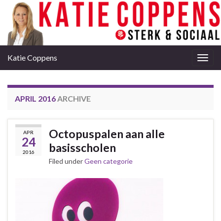
Katie Coppens
Togg
navig
APRIL 2016
ARCHIVE
Octopuspalen aan alle
APR
24
basisscholen
2016
Filed under
Geen categorie